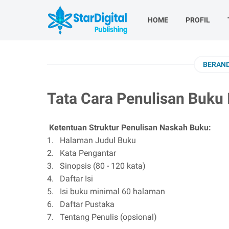
HOME
PROFIL
BERAN
Tata Cara Penulisan Buku I
Ketentuan Struktur Penulisan Naskah Buku:
1.
Halaman Judul Buku
2.
Kata Pengantar
3.
Sinopsis (80 - 120 kata)
4.
Daftar Isi
5.
Isi buku minimal 60 halaman
6.
Daftar Pustaka
7.
Tentang Penulis (opsional)