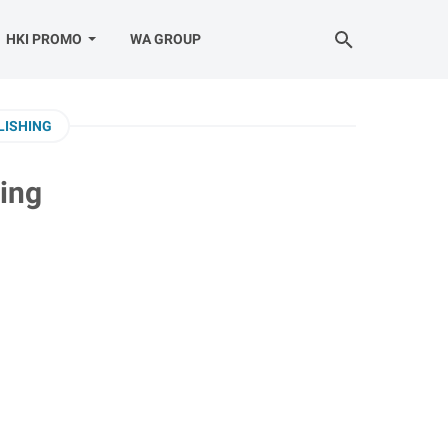
HKI PROMO
WA GROUP
LISHING
hing