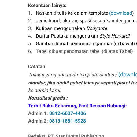
Ketentuan la
1.
Naskah
dit
ulis ke dalam template
(download
)
2.
Jenis huruf, ukuran, spasi sesuaikan dengan c
3.
Kutipan menggunakan
Bodynote
4.
Daftar Pustaka mengunakan
Style HarvardI
5.
Gambar dibuat penomoran gambar (di bawah
6.
Tabel dibuat penomaran tabel (di atas Tabel)
Catatan:
(downl
Tulisan yang ada pada template di atas /
standar, jika ambil paket lainnya seperti paket t
ke admin kami.
Konsultasi gratis :
Terbit Buku Sekarang, Fast Respon Hubungi:
Admin 1:
0812-6007-4406
Admin 2:
0813-1881-5928
Redaksi: PT. Star Digital Publishing