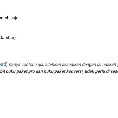
inya:
ontoh saja
 Gambar)
oad
)
hanya contoh saja, silahkan sesuaikan dengan isi naskah 
erbit buku paket pro dan
buku paket konversi,
tidak perlu di se