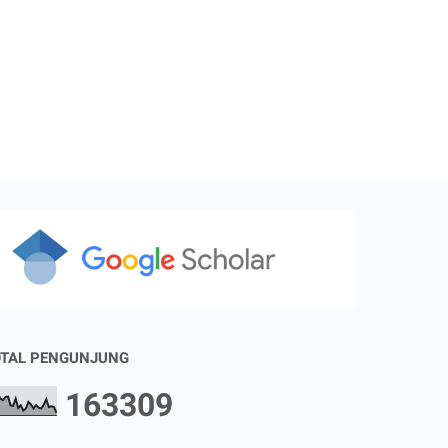
TAL PENGUNJUNG
1
6
3
3
0
9