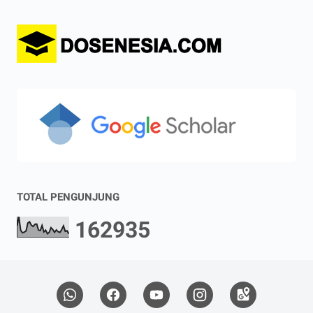
TOTAL PENGUNJUNG
1
6
2
9
3
5