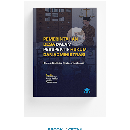
EBOOK
/
CETAK