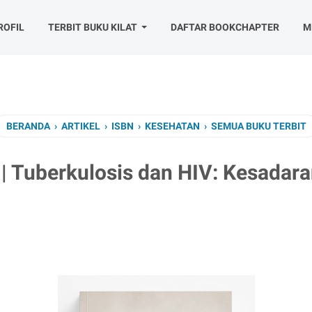
ROFIL
TERBIT BUKU KILAT
DAFTAR BOOKCHAPTER
M
BERANDA
›
ARTIKEL
›
ISBN
›
KESEHATAN
›
SEMUA BUKU TERBIT
 Tuberkulosis dan HIV: Kesadara