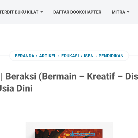
TERBIT BUKU KILAT
DAFTAR BOOKCHAPTER
MITRA
BERANDA
›
ARTIKEL
›
EDUKASI
›
ISBN
›
PENDIDIKAN
 Beraksi (Bermain – Kreatif – Dis
sia Dini