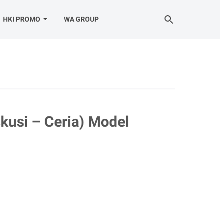
HKI PROMO
WA GROUP
kusi – Ceria) Model