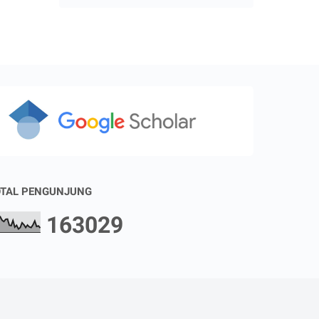
TAL PENGUNJUNG
1
6
3
0
2
9