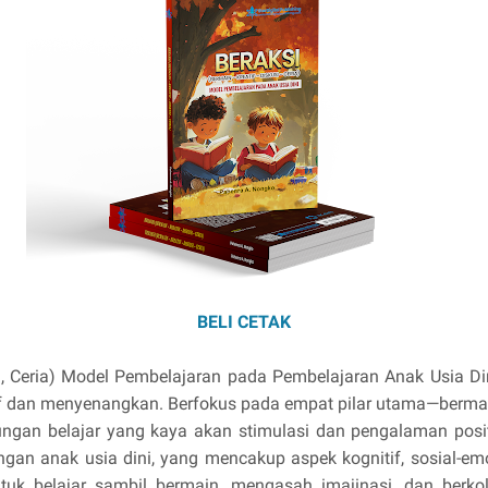
BELI CETAK
i, Ceria) Model Pembelajaran pada Pembelajaran Anak Usia Dini
f dan menyenangkan. Berfokus pada empat pilar utama—bermain
ngan belajar yang kaya akan stimulasi dan pengalaman posi
n anak usia dini, yang mencakup aspek kognitif, sosial-emo
untuk belajar sambil bermain, mengasah imajinasi, dan ber